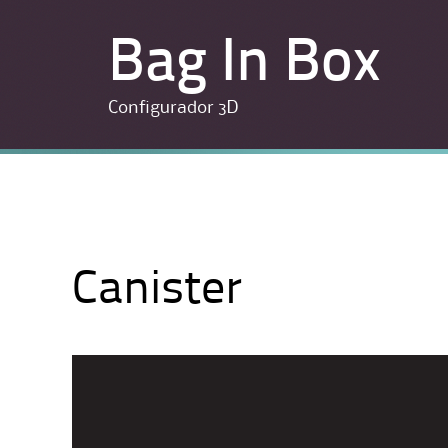
Bag In Box
Configurador 3D
Canister